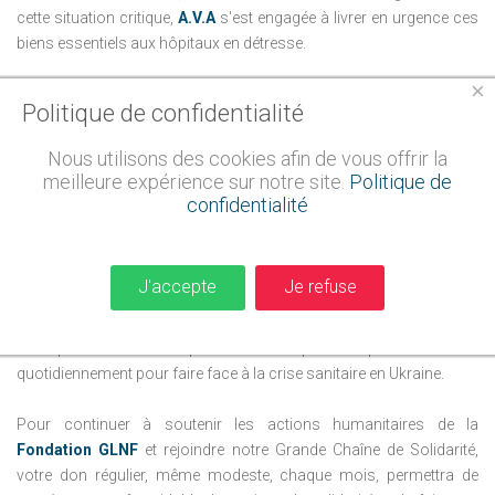
cette situation critique,
A.V.A
s'est engagée à livrer en urgence ces
biens essentiels aux hôpitaux en détresse.
×
L'acheminement de ces vivres vers ces hôpitaux, financé par la
Politique de confidentialité
Fondation GLNF
nécessite la mise en place d'une opération
logistique complexe, mais grâce à la détermination et à
Nous utilisons des cookies afin de vous offrir la
l'organisation sans faille des membres d'AVA, chaque étape a été
meilleure expérience sur notre site.
Politique de
réalisée avec succès.
confidentialité
La Fondation GLNF
tient à exprimer sa profonde gratitude envers
les membres d'
A.V.A
.
Leur engagement indéfectible a permis de
J'accepte
Je refuse
soulager les souffrances de nombreuses personnes dans le
besoin.
Leur contribution exemplaire a fait la différence dans la vie
des patients et du personnel hospitalier qui se battent
quotidiennement pour faire face à la crise sanitaire en Ukraine.
Pour continuer à soutenir les actions humanitaires de la
Fondation GLNF
et rejoindre notre Grande Chaîne de Solidarité,
votre don régulier, même modeste, chaque mois,
permettra de