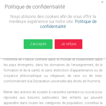
×
fondation
Politique de confidentialité
Nous utilisons des cookies afin de vous offrir la
Telle est la vocation de la Fondation qui s'engage auprès des
meilleure expérience sur notre site.
Politique de
enfants en France et à l'étranger, dans les domaines de la santé, de
confidentialité
l'éducation et contre la précarité.
Par ailleurs, grâce au fonds
d'urgence, la Fondation répond à l'appel des
victimes éprouvées
par les catastrophes naturelles ou dues à un risque industriel
majeur.
J'accepte
Je refuse
Depuis 2003, nous soutenons des opérations de Promotion de
l'Homme en France comme dans le monde et notamment dans
les pays émergents, dans les domaines de l'enseignement, de la
formation et de la santé, et sans distinction d'appartenance ou de
croyance philosophique ou religieuse, de race ou de sexe,
conformément à la Déclaration universelle des droits de l'homme.
Mener des actions de soutien à caractère sanitaire ou social pour
répondre aux besoins particuliers des enfants qui peuvent
apparaître dans toutes les catégories de population, constitue la