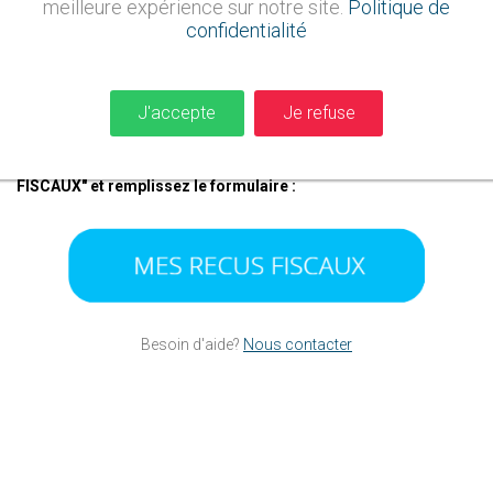
meilleure expérience sur notre site.
Politique de
Le reçu fiscal est la preuve officielle de votre don à la
confidentialité
Fondation GLNF.
Il en précise la date ainsi que le montant. Lors de
chaque paiement ponctuel et à la fin de l'année pour les paiements
sréguliers, la
Fondation GLNF
adresse à ses donateurs un reçu
fiscal permettant de justifier une réduction d’impôt auprès de
J'accepte
Je refuse
l’administration fiscale.
Vous pouvez à tout moment recevoir par
e-mail tous vos reçu fiscaux. Cliquez sur "MES REÇUS
FISCAUX" et remplissez le formulaire :
Besoin d'aide?
Nous contacter