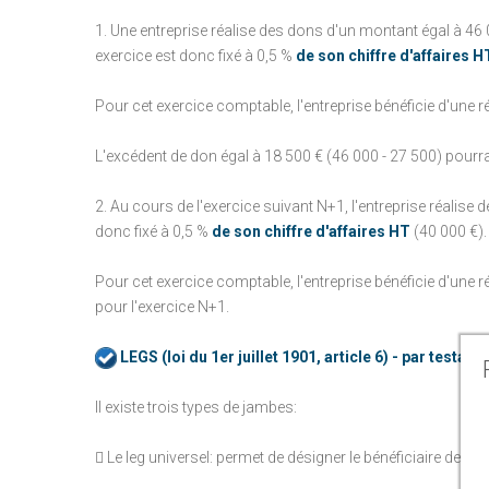
1. Une entreprise réalise des dons d'un montant égal à 46 
exercice est donc fixé à 0,5 %
de son chiffre d'affaires H
Pour cet exercice comptable, l'entreprise bénéficie d'une r
L'excédent de don égal à 18 500 € (46 000 - 27 500) pourr
2. Au cours de l'exercice suivant N+1, l'entreprise réalise
donc fixé à 0,5 %
de son chiffre d'affaires HT
(40 000 €).
Pour cet exercice comptable, l'entreprise bénéficie d'une 
pour l'exercice N+1.
LEGS (loi du 1er juillet 1901, article 6) - par testam
Il existe trois types de jambes:
 Le leg universel: permet de désigner le bénéficiaire de la to