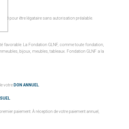
lité pour être légataire sans autorisation préalable.
ité favorable.
La Fondation GLNF, comme toute fondation,
mmeubles, bijoux, meubles, tableaux.
Fondation GLNF a la
de votre
DON ANNUEL
.
SUEL
.
remier paiement. À réception de votre paiement annuel,