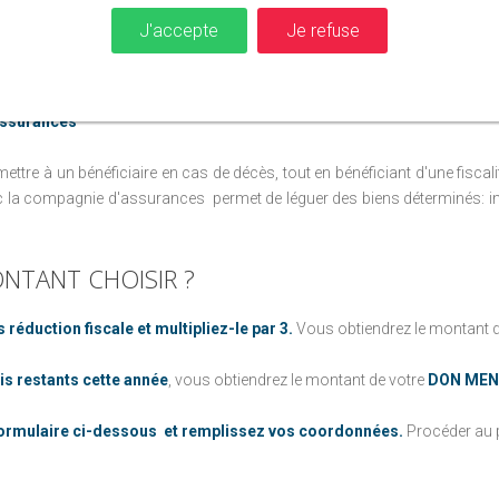
u patrimoine (50%, 25%…).
J'accepte
Je refuse
s: immeubles, bijoux, meubles, tableaux.
La Marque de Bienfaisance a la qua
assurances
ettre à un bénéficiaire en cas de décès, tout en bénéficiant d'une fiscal
c la compagnie d'assurances
permet de léguer des biens déterminés: i
NTANT
CHOISIR
?
 réduction fiscale et multipliez-le par 3.
Vous obtiendrez le montant 
is restants cette année
, vous obtiendrez le montant de votre
DON MEN
formulaire ci-dessous et remplissez vos coordonnées.
Procéder au p