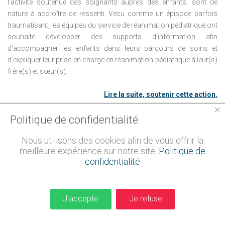
l’activité soutenue des soignants auprès des enfants, sont de
nature à accroître ce ressenti. Vécu comme un épisode parfois
traumatisant, les équipes du service de réanimation pédiatrique ont
souhaité développer des supports d’information afin
d’accompagner les enfants dans leurs parcours de soins et
d’expliquer leur prise en charge en réanimation pédiatrique à leur(s)
frère(s) et sœur(s).
Lire la suite, soutenir cette action.
×
CHRU
de
Tours :
création
Politique de confidentialité
d’un
espace
accueillant
et
Nous utilisons des cookies afin de vous offrir la
meilleure expérience sur notre site.
Politique de
agréable
en
hémodialyse
confidentialité
pédiatrique.
J'accepte
Je refuse
Centre de recours régional et hors régional, le service de