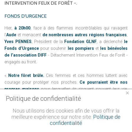
INTERVENTION
FEUX
DE
FORÊT
-.
FONDS D'URGENCE
Hier,
à 20h00
, face à des flammes incontrôlables qui ravagent
l’
Aude
et menacent
de nombreuses autres régions françaises
,
Yves PENNES
, Président de la
Fondation GLNF
, a déclenché
le
Fonds d’Urgence
pour soutenir
les pompiers
et
les bénévoles
de l’association DIFF
- Détachement Intervention Feux de Forêt -
engagés au front.
«
Notre fôret brûle.
Ces femmes et ces hommes luttent avec
courage pour protéger nos proches.
Ce pourraient être nos
propres maisons
pour lesquelles ils risquent souvent leur vie.
×
Nous ne pouvons pas regarder ailleurs.
Nous devons faire levier
Politique de confidentialité
:
les soutenir maintenant est notre devoir.
»
—
Yves PENNES, Président de la Fondation GLNF
Nous utilisons des cookies afin de vous offrir la
meilleure expérience sur notre site.
Politique de
confidentialité
En lire plus