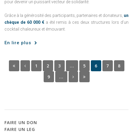
pour devenir un puissant vecteur de solidarité.
Grâce à la générosité des participants, partenaires et donateurs,
un
chèque de 60 000 €
a été remis à ces deux structures lors d’un
cocktail chaleureux et émouvant.
En lire plus
1
2
3
...
5
6
7
8
9
...
FAIRE
UN
DON
FAIRE
UN
LEG