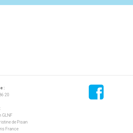
e :
86 20
:
n GLNF
ristine de Pisan
ris France