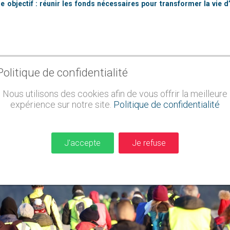
objectif : réunir les fonds nécessaires pour transformer la vie d
Politique de confidentialité
) AVANT LE 16 JANVIER 2024 EN
CLIQUANT ICI
I
:
66% DU MONTANT DE VOTRE DON EST DÉDUCTIBLE DE VOTRE
Nous utilisons des cookies afin de vous offrir la meilleure
expérience sur notre site.
Politique de confidentialité
REJOINDRE LES MARCHEURS DE LA FONDATION GLNF.
J'accepte
Je refuse