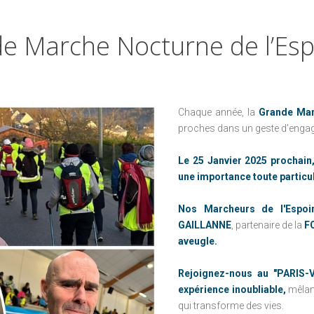
D'URGENCE
CONTRE LE CANCER
LE CONSEIL D'ADMINISTRATION
LES CHIENS-GUIDES
FRANCE
de
Marche
Nocturne
de
l’Es
NOTRE MISSION
DE FRÉDÉRIC
PARRAINAGES
GAILLANNE
ENFANCE À
LA RIBAMBELLE
L'HÔPITAL : NOS
PROJETS
Chaque année, la
TOUT LE MONDE
Grande Mar
proches dans un geste d’engagem
CONTRE LE CANCER
LES ENFANTS DU
NOMA
FRANCE
Le 25 Janvier 2025 prochain
PARRAINAGES
LA MARQUE DE
une importance toute particu
BIENFAISANCE
ENFANCE À
Nos Marcheurs de l'Espoi
L'HÔPITAL : NOS
FIFOTIFA : UNE
GAILLANNE
, partenaire de la
F
PROJETS
ÉCOLE FRANÇAISE
aveugle.
D'EXCELLENCE À
LES ENFANTS DU
MADAGASCAR
NOMA
Rejoignez-nous au "PARIS
expérience inoubliable,
mêlant
LA MARQUE DE
qui transforme des vies.
BIENFAISANCE