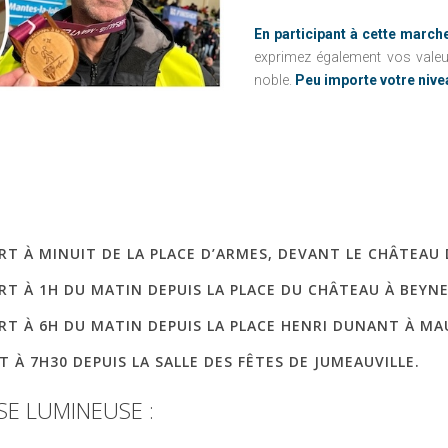
FIFOTIFA : UNE
En participant à cette march
ÉCOLE FRANÇAISE
exprimez également vos valeur
D'EXCELLENCE À
noble.
Peu importe votre nive
MADAGASCAR
PART À MINUIT DE LA PLACE D’ARMES, DEVANT LE CHÂTEAU 
PART À 1H DU MATIN DEPUIS LA PLACE DU CHÂTEAU À BEYNE
PART À 6H DU MATIN DEPUIS LA PLACE HENRI DUNANT À MA
RT À 7H30 DEPUIS LA SALLE DES FÊTES DE JUMEAUVILLE.
SE
LUMINEUSE
: