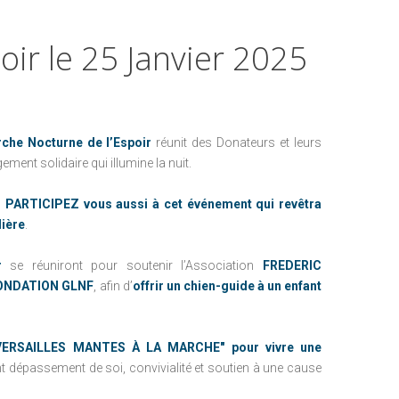
NEWSLETTER
FAIRE UN DON PAR COURRIER
PRÉCÉDEMMENT
RECEVOIR MES
poir
le
25
Janvier
2025
FAIRE UN LEG
REÇUS FISCAUX
NOUS CONTACTER
L'ENFANCE AU CHRU DE TOURS
AVANTAGES FISCAUX
L'ENFANCE AU CHU DE NANTES
UTILISATION DES
che Nocturne de l’Espoir
FONDS
réunit des Donateurs et leurs
ent solidaire qui illumine la nuit.
PRÉCÉDEMMENT
, PARTICIPEZ vous aussi à cet événement qui revêtra
lière
.
L'ENFANCE AU CHRU DE TOURS
r
se réuniront pour soutenir l’Association
FREDERIC
L'ENFANCE AU CHU DE NANTES
ONDATION GLNF
, afin d’
offrir un chien-guide à un enfant
-VERSAILLES MANTES À LA MARCHE" pour vivre une
 dépassement de soi, convivialité et soutien à une cause